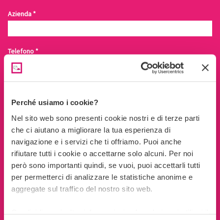
Azienda
*
Telefono
*
Email
*
Perché usiamo i cookie?
Nel sito web sono presenti cookie nostri e di terze parti
Messaggio
*
che ci aiutano a migliorare la tua esperienza di
navigazione e i servizi che ti offriamo. Puoi anche
rifiutare tutti i cookie o accettarne solo alcuni. Per noi
però sono importanti quindi, se vuoi, puoi accettarli tutti
per permetterci di analizzare le statistiche anonime e
aggregate sul traffico del nostro sito web.
Contatto diretto inerente la richiesta
*
Condividiamo inoltre informazioni sul modo in cui utilizzi il
Desidero ricevere risposta in merito a quanto richiesto secondo le finalità