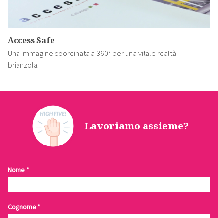
Access Safe
Una immagine coordinata a 360° per una vitale realtà
brianzola.
Lavoriamo assieme?
Contattaci
Nome
*
Cognome
*