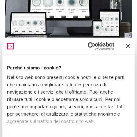
Weissestal
Il nome è tedesco, ma la realtà è italianissima. Alla ricerca
Perché usiamo i cookie?
di tecnologie più adatte alla sua attività ci ha contattati per
Nel sito web sono presenti cookie nostri e di terze parti
ridisegnare la sua presenza sul web.
che ci aiutano a migliorare la tua esperienza di
navigazione e i servizi che ti offriamo. Puoi anche
rifiutare tutti i cookie o accettarne solo alcuni. Per noi
però sono importanti quindi, se vuoi, puoi accettarli tutti
per permetterci di analizzare le statistiche anonime e
aggregate sul traffico del nostro sito web.
Condividiamo inoltre informazioni sul modo in cui utilizzi il