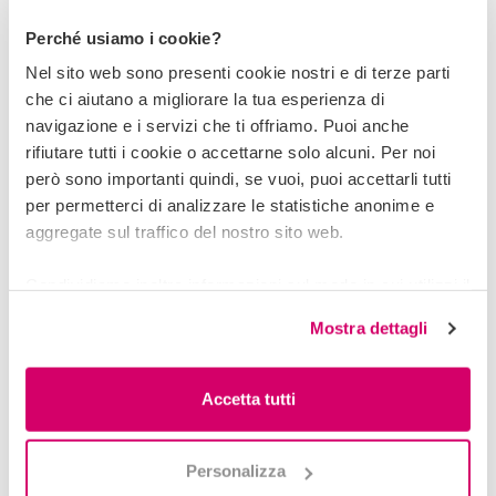
Perché usiamo i cookie?
Nel sito web sono presenti cookie nostri e di terze parti
che ci aiutano a migliorare la tua esperienza di
navigazione e i servizi che ti offriamo. Puoi anche
rifiutare tutti i cookie o accettarne solo alcuni. Per noi
però sono importanti quindi, se vuoi, puoi accettarli tutti
per permetterci di analizzare le statistiche anonime e
aggregate sul traffico del nostro sito web.
Condividiamo inoltre informazioni sul modo in cui utilizzi il
nostro sito con i nostri partner che si occupano di analisi
Mostra dettagli
dei dati web, pubblicità e social media, i quali potrebbero
50a STRAMILANO
combinarle con altre informazioni che hai fornito loro o
2023: un anno da ricordare, almeno per Stramilano. La
che hanno raccolto dal tuo utilizzo dei loro servizi.
Accetta tutti
gara podistica più famosa d'Italia compie 50 anni.
Personalizza