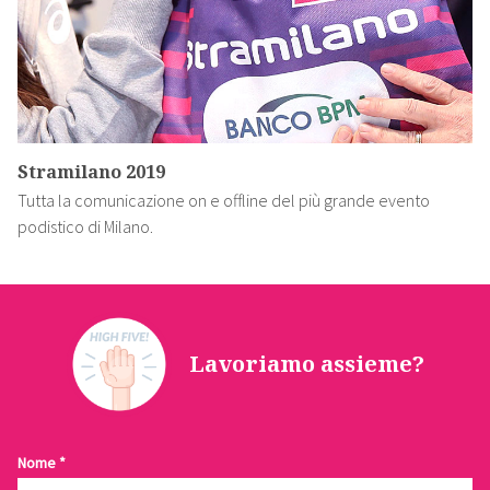
Stramilano 2019
Tutta la comunicazione on e offline del più grande evento
podistico di Milano.
Lavoriamo assieme?
Contattaci
Nome
*