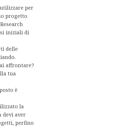
utilizzare per
uo progetto
.
d Research
i iniziali di
ti delle
ciando
.
ai affrontare?
lla tua
mposto è
izzato la
 devi aver
ogetti, perfino