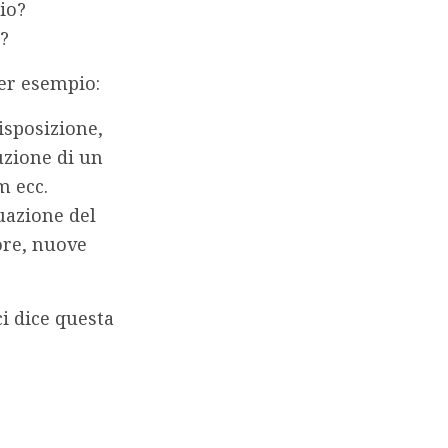
io?
o?
Per esempio:
disposizione,
buzione di un
m ecc.
uazione del
ore, nuove
ci dice questa