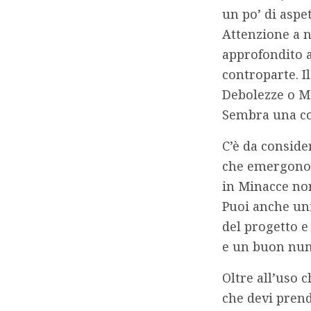
un po’ di aspet
Attenzione a 
approfondito a
controparte
. 
Debolezze o Mi
Sembra una cos
C’è da conside
che emergono d
in
Minacce
no
Puoi anche uni
del progetto e
e un buon nume
Oltre all’uso 
che devi pren