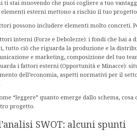
ui ti stai muovendo che puoi cogliere a tuo vantagg
i elementi esterni mettono a rischio il tuo progett
attori possono includere elementi molto concreti. 
ttori interni
(Forze e Debolezze): i fondi che hai a 
ci, tutto ciò che riguarda la produzione e la distri
unicazione e marketing, composizione del tuo tea
guarda i
fattori esterni
(Opportunità e Minacce): sit
ento dell’economia, aspetti normativi per il sett
.
ome “leggere” quanto emerge dallo schema
, cosa 
stro progetto.
l’analisi SWOT: alcuni spunti