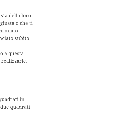
ista della loro
giusta o che ti
parmiato
nciato subito
to a questa
 realizzarle.
 quadrati in
I due quadrati