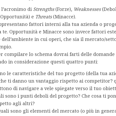
 l’acronimo di
Strengths
(Forze),
Weaknesses
(Debol
Opportunità) e
Threats
(Minacce)
.
ppresentano fattori interni alla tua azienda o prog
 te. Opportunità e Minacce sono invece fattori este
e dell’ambiente in cui operi, che sia il mercato/sett
ampio
.
er compilare lo schema dovrai farti delle domande 
ndo in considerazione questi
quattro punti
:
ono le caratteristiche del tuo progetto (della tua azi
che ti danno un vantaggio rispetto ai competitor? q
ttono di navigare a vele spiegate verso il tuo obiet
ali sono i punti deboli del progetto? Che cosa ti pon
etto agli altri?
quali sono gli elementi del mercato (o più in gener