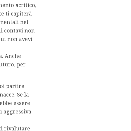
ento acritico,
e ti capiterà
mentali nel
ui contavi non
cui non avevi
a
. Anche
futuro, per
oi partire
inacce
. Se la
rebbe essere
ù aggressiva
i rivalutare