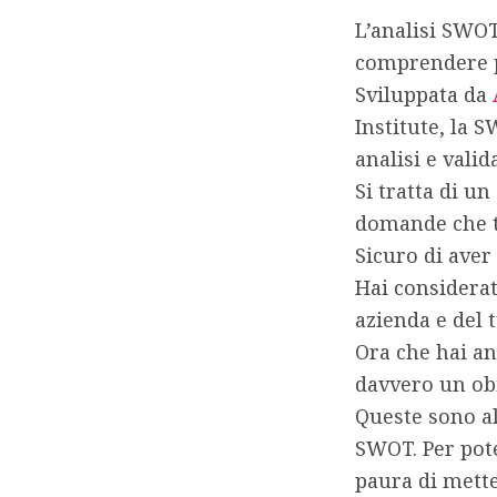
L’analisi SWOT
comprendere pu
Sviluppata da
Institute, la S
analisi e vali
Si tratta di u
domande che ti
Sicuro di aver
Hai considerat
azienda e del 
Ora che hai ana
davvero un obi
Queste sono a
SWOT. Per pote
paura di metter