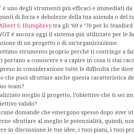
 è uno degli strumenti più efficaci e immediati da 
nti di forza e debolezze della tua azienda o del t
Albert S. Humphrey
tra gli ‘60 e ‘70 per lo Stanfor
WOT è ancora oggi il sistema più utilizzato per le fas
dazione di un progetto o di un’organizzazione.
n ottimo strumento proprio perché ti costringe a far
 portano a conoscere e a capire in cosa ti stai cac
 preso in considerazione tutte le difficoltà che dovr
o che puoi sfruttare anche questa caratteristica de
tuo team?
lizzato meglio il progetto, l’obiettivo che ti sei i
ettivo valido?
lcune domande che emergono spesso dopo aver util
rne sfruttare al meglio le potenzialità, quindi,
non
e in discussione le tue idee, i tuoi piani, i tuoi pr