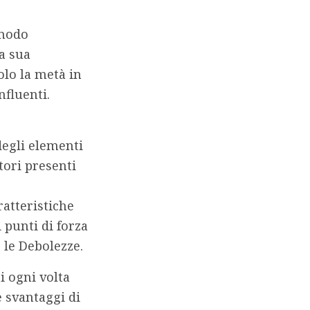
 modo
la sua
solo la metà in
nfluenti.
degli elementi
tori presenti
ratteristiche
 punti di forza
 le Debolezze.
i ogni volta
e svantaggi di