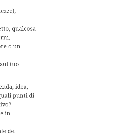
ezze),
etto, qualcosa
rni,
ore o un
sul tuo
enda, idea,
uali punti di
tivo?
e in
ale del