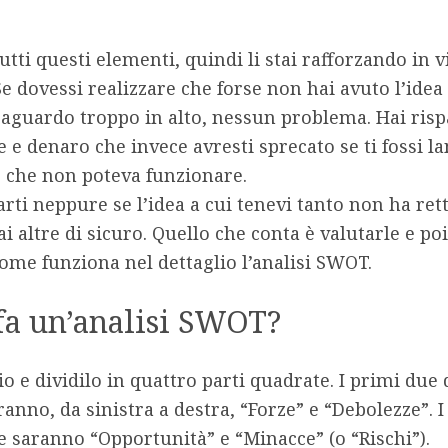
utti questi elementi, quindi li stai rafforzando in v
Se dovessi realizzare che forse non hai avuto l’idea 
raguardo troppo in alto, nessun problema. Hai ris
 e denaro che invece avresti sprecato se ti fossi la
o che non poteva funzionare.
ti neppure se l’idea a cui tenevi tanto non ha ret
ai altre di sicuro. Quello che conta è valutarle e poi
me funziona nel dettaglio l’analisi SWOT.
fa un’analisi SWOT?
io e dividilo in
quattro parti quadrate
. I primi due
ranno, da sinistra a destra,
“Forze”
e
“Debolezze”
. 
ce saranno
“Opportunità”
e
“Minacce”
(o “Rischi”).