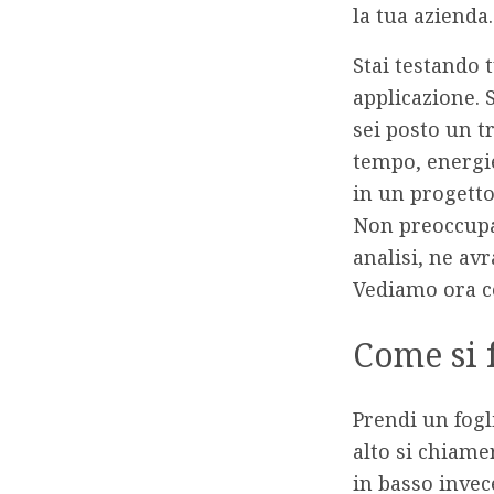
la tua azienda
.
Stai testando t
applicazione. 
sei posto un t
tempo, energie
in un progett
Non preoccupar
analisi, ne avr
Vediamo ora co
Come si 
Prendi un fogl
alto si chiame
in basso inve