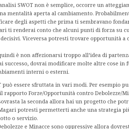
’analisi SWOT non è semplice, occorre un atteggiam
una mentalità aperta al cambiamento
. Probabilment
icare degli aspetti che prima ti sembravano fonda
ri ti renderai conto che alcuni punti di forza su c
 decisivi. Viceversa potresti trovare opportunità a 
uindi è non affezionarsi troppo all’idea di partenz
ai successo, dovrai modificare molte altre cose in 
mbiamenti interni o esterni.
 può essere sfruttata in vari modi
. Per esempio pu
il
rapporto Forze/Opportunità contro Debolezze/M
ovrasta la seconda allora hai un progetto che pot
agari potresti permetterti anche una strategia pi
otto o servizio.
Debolezze e Minacce sono oppressive allora dovrest