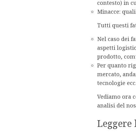
contesto) in c
Minacce
: qual
Tutti questi f
Nel caso dei
fa
aspetti logisti
prodotto, com
Per quanto ri
mercato, andam
tecnologie ecc
Vediamo ora c
analisi del no
Leggere 