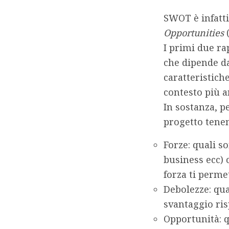
SWOT è infatti
Opportunities
(
I primi due ra
che dipende da
caratteristich
contesto più 
In sostanza, p
progetto tene
Forze
: quali s
business ecc) 
forza ti perme
Debolezze
: qu
svantaggio risp
Opportunità
: 