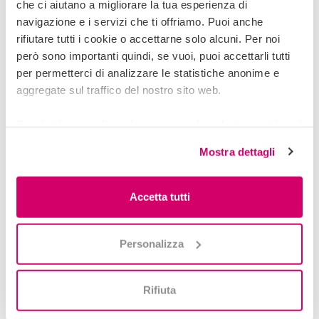
che ci aiutano a migliorare la tua esperienza di
navigazione e i servizi che ti offriamo. Puoi anche
rifiutare tutti i cookie o accettarne solo alcuni. Per noi
però sono importanti quindi, se vuoi, puoi accettarli tutti
per permetterci di analizzare le statistiche anonime e
aggregate sul traffico del nostro sito web.
Condividiamo inoltre informazioni sul modo in cui utilizzi il
nostro sito con i nostri partner che si occupano di analisi
Mostra dettagli
dei dati web, pubblicità e social media, i quali potrebbero
combinarle con altre informazioni che hai fornito loro o
Doppiozero39
che hanno raccolto dal tuo utilizzo dei loro servizi.
Accetta tutti
Rappresentare online l'eleganza e lo stile del made in
Italy.
Personalizza
Rifiuta