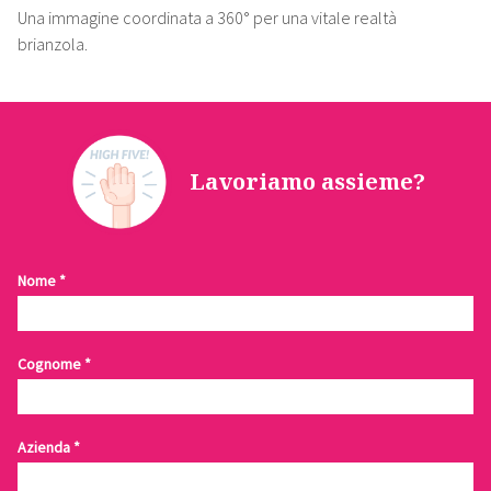
Una immagine coordinata a 360° per una vitale realtà
brianzola.
Lavoriamo assieme?
Contattaci
Nome
*
Cognome
*
Azienda
*