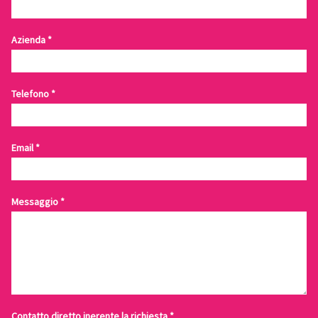
Azienda
*
Telefono
*
Email
*
Messaggio
*
Contatto diretto inerente la richiesta
*