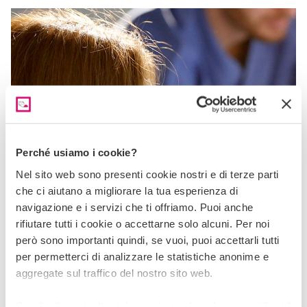
Perché usiamo i cookie?
Nel sito web sono presenti cookie nostri e di terze parti
che ci aiutano a migliorare la tua esperienza di
Quattroelle
navigazione e i servizi che ti offriamo. Puoi anche
La nostra strategia web per l'eccellenza oculistica di
rifiutare tutti i cookie o accettarne solo alcuni. Per noi
Milano.
però sono importanti quindi, se vuoi, puoi accettarli tutti
per permetterci di analizzare le statistiche anonime e
aggregate sul traffico del nostro sito web.
Condividiamo inoltre informazioni sul modo in cui utilizzi il