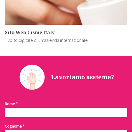
Sito Web Cisme Italy
Il volto digitale di un'azienda internazionale
Lavoriamo assieme?
Contattaci
Nome
*
Cognome
*