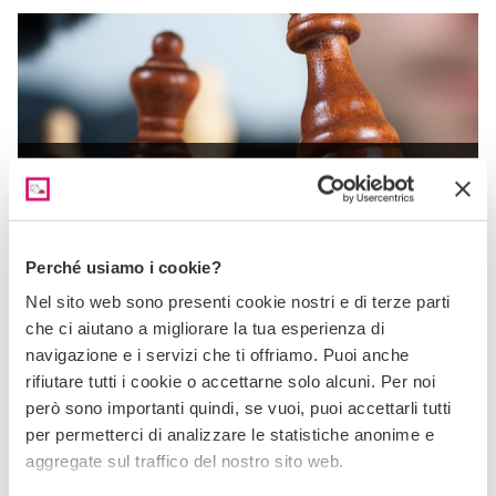
Riscopriamo i vantaggi dell’analisi SWOT
L’analisi SWOT è uno degli strumenti più efficaci e
immediati da utilizzare per comprendere punti di forza e
debolezze della tua azienda o del tuo progetto.
Perché usiamo i cookie?
Nel sito web sono presenti cookie nostri e di terze parti
che ci aiutano a migliorare la tua esperienza di
navigazione e i servizi che ti offriamo. Puoi anche
rifiutare tutti i cookie o accettarne solo alcuni. Per noi
però sono importanti quindi, se vuoi, puoi accettarli tutti
per permetterci di analizzare le statistiche anonime e
aggregate sul traffico del nostro sito web.
Creare un sito web portfolio per il tuo business